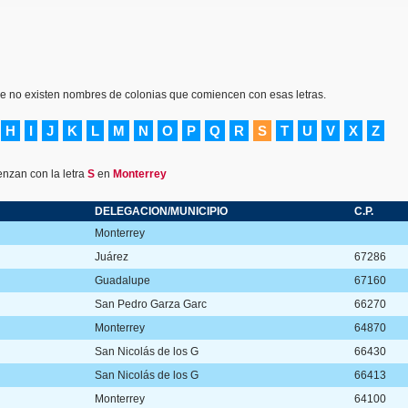
ue no existen nombres de colonias que comiencen con esas letras.
H
I
J
K
L
M
N
O
P
Q
R
S
T
U
V
X
Z
nzan con la letra
S
en
Monterrey
DELEGACION/MUNICIPIO
C.P.
Monterrey
Juárez
67286
Guadalupe
67160
San Pedro Garza Garc
66270
Monterrey
64870
San Nicolás de los G
66430
San Nicolás de los G
66413
Monterrey
64100