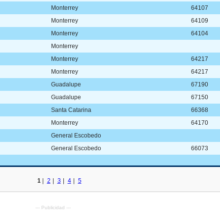
Monterrey
64107
Monterrey
64109
Monterrey
64104
Monterrey
Monterrey
64217
Monterrey
64217
Guadalupe
67190
Guadalupe
67150
Santa Catarina
66368
Monterrey
64170
General Escobedo
General Escobedo
66073
1
|
2
|
3
|
4
|
5
--- Publicidad ---