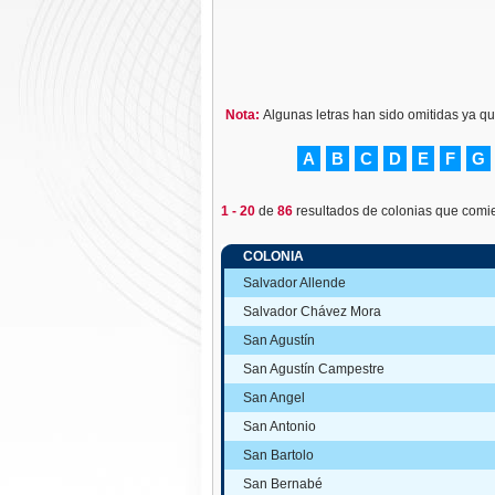
Nota:
Algunas letras han sido omitidas ya q
A
B
C
D
E
F
G
1 - 20
de
86
resultados de colonias que comie
COLONIA
Salvador Allende
Salvador Chávez Mora
San Agustín
San Agustín Campestre
San Angel
San Antonio
San Bartolo
San Bernabé