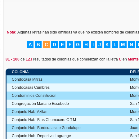
Nota:
Algunas letras han sido omitidas ya que no existen nombres de colonia
A
B
C
D
E
F
G
H
I
J
K
L
M
N
81 - 100
de
123
resultados de colonias que comienzan con la letra
C
en
Monte
COLONIA
DEL
Condocasa Mitras
Mont
Condocasas Cumbres
Mont
Condominios Constitución
Mont
Congregación Mariano Escobedo
San N
Conjunto Hab. Aztlán
Mont
Conjunto Hab. Blas Chumacero C.T.M.
San N
Conjunto Hab. Burócratas de Guadalupe
Juár
Conjunto Hab. Deportivo Lagrange
San N