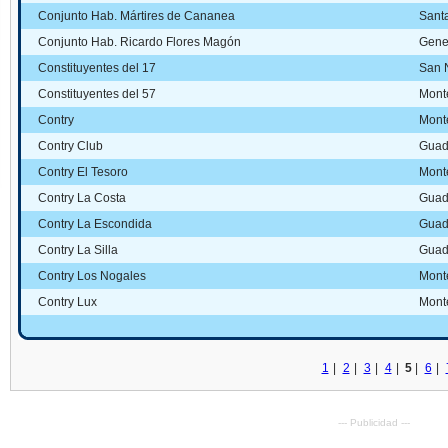
Conjunto Hab. Mártires de Cananea
Sant
Conjunto Hab. Ricardo Flores Magón
Gene
Constituyentes del 17
San N
Constituyentes del 57
Mont
Contry
Mont
Contry Club
Guad
Contry El Tesoro
Mont
Contry La Costa
Guad
Contry La Escondida
Guad
Contry La Silla
Guad
Contry Los Nogales
Mont
Contry Lux
Mont
1
|
2
|
3
|
4
|
5
|
6
|
--- Publicidad ---